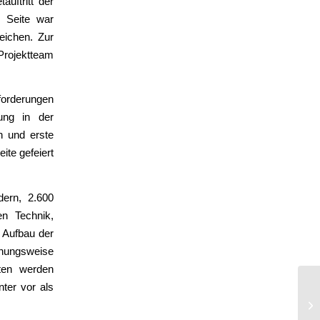
uftritt der
e Seite war
eichen. Zur
Projektteam
forderungen
ung in der
 und erste
ite gefeiert
dern, 2.600
en Technik,
 Aufbau der
ehungsweise
iten werden
nter vor als