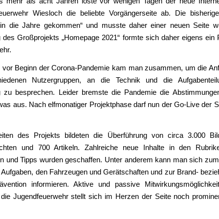
 mehr als acht Jahren löste vor wenigen Tagen der neue Interneta
feuerwehr Wiesloch die beliebte Vorgängerseite ab. Die bisherig
„in die Jahre gekommen“ und musste daher einer neuen Seite w
des Großprojekts „Homepage 2021“ formte sich daher eigens ein 
ehr.
r vor Beginn der Corona-Pandemie kam man zusammen, um die An
hiedenen Nutzergruppen, an die Technik und die Aufgabenteil
 zu besprechen. Leider bremste die Pandemie die Abstimmungen
was aus. Nach elfmonatiger Projektphase darf nun der Go-Live der Se
iten des Projekts bildeten die Überführung von circa 3.000 Bil
ichten und 700 Artikeln. Zahlreiche neue Inhalte in den Rubrik
on und Tipps wurden geschaffen. Unter anderem kann man sich zum
n Aufgaben, den Fahrzeugen und Gerätschaften und zur Brand- bezi
ävention informieren. Aktive und passive Mitwirkungsmöglichke
 die Jugendfeuerwehr stellt sich im Herzen der Seite noch promine