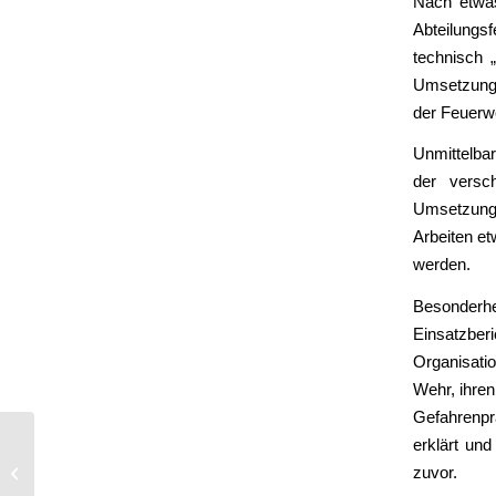
Nach etwas
Abteilungs
technisch 
Umsetzung 
der Feuerw
Unmittelba
der versc
Umsetzung
Arbeiten et
werden.
Besonderhe
Einsatzber
Organisati
Wehr, ihre
Gefahrenpr
erklärt und
Feuerwehr-Arbeit und
zuvor.
die Einflüsse durch die
Pandemie