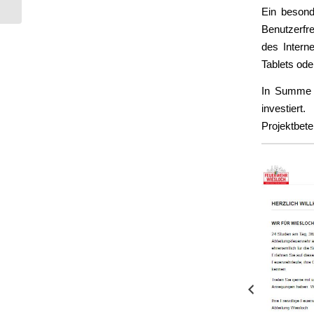
Ein besond
Benutzerfre
des Intern
Tablets ode
In Summe w
investier
Projektbetei