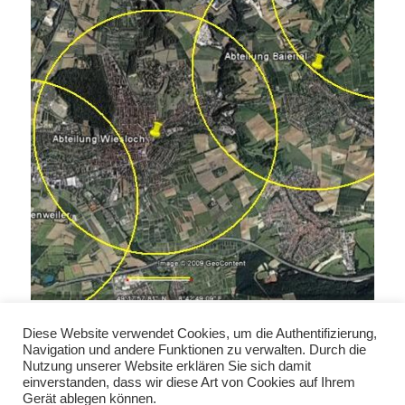
Standorte der einzelnen Feuerwehrhäuser, im Zentrum das
Diese Website verwendet Cookies, um die Authentifizierung,
Feuerwehrhaus in Wiesloch (Quelle: maps.google.com)
Navigation und andere Funktionen zu verwalten. Durch die
Nutzung unserer Website erklären Sie sich damit
einverstanden, dass wir diese Art von Cookies auf Ihrem
Gerät ablegen können.