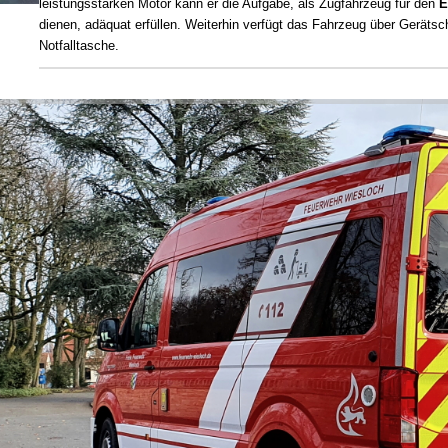
leistungsstarken Motor kann er die Aufgabe, als Zugfahrzeug für den
E
dienen, adäquat erfüllen. Weiterhin verfügt das Fahrzeug über Gerätsch
Notfalltasche.