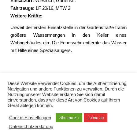
Einsatzort:
Wiesloch, Gartenstr.
Fahrzeuge:
LF 20/16
, MTW 2
Weitere Kräfte:
Unweit der ersten Einsatzstelle in der Gartenstraße traten
größere Wassermengen in den Keller eines
Wohngebäudes ein. Die Feuerwehr entfernte das Wasser
mit Hilfe eines Spezialsaugers.
Diese Website verwendet Cookies, um die Authentifizierung,
Navigation und andere Funktionen zu verwalten. Durch die
Nutzung unserer Website erklären Sie sich damit
einverstanden, dass wir diese Art von Cookies auf Ihrem
Gerät ablegen können.
© Copyright 2021 - Freiwillige Feuerwehr Wiesloch -
Enfold Theme by Kriesi
Cookie Einstellungen
Stimme zu
Lehne ab
Datenschutzerklärung
Impressum
Kontakt
EN / TUR / FRA / RUS
Datenschutzerklärung