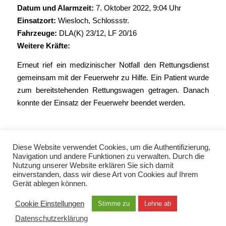
Datum und Alarmzeit:
7. Oktober 2022, 9:04 Uhr
Einsatzort:
Wiesloch, Schlossstr.
Fahrzeuge:
DLA(K) 23/12
,
LF 20/16
Weitere Kräfte:
Erneut rief ein medizinischer Notfall den Rettungsdienst
gemeinsam mit der Feuerwehr zu Hilfe. Ein Patient wurde
zum bereitstehenden Rettungswagen getragen. Danach
konnte der Einsatz der Feuerwehr beendet werden.
Diese Website verwendet Cookies, um die Authentifizierung,
Navigation und andere Funktionen zu verwalten. Durch die
Nutzung unserer Website erklären Sie sich damit
einverstanden, dass wir diese Art von Cookies auf Ihrem
Gerät ablegen können.
© Copyright 2021 - Freiwillige Feuerwehr Wiesloch -
Enfold Theme by Kriesi
Cookie Einstellungen
Stimme zu
Lehne ab
Datenschutzerklärung
Datenschutzerklärung
Impressum
Kontakt
EN / TUR / FRA / RUS