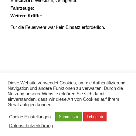
Einsatzort:
Wiesloch, Ösingerstr.
Fahrzeuge:
Weitere Kräfte:
Für die Feuerwehr war kein Einsatz erforderlich.
Diese Website verwendet Cookies, um die Authentifizierung,
© Copyright 2021 - Freiwillige Feuerwehr Wiesloch -
Enfold Theme by Kriesi
Navigation und andere Funktionen zu verwalten. Durch die
Nutzung unserer Website erklären Sie sich damit
Datenschutzerklärung
Impressum
Kontakt
einverstanden, dass wir diese Art von Cookies auf Ihrem
EN / TUR / FRA / RUS
Gerät ablegen können.
Cookie Einstellungen
Stimme zu
Lehne ab
Datenschutzerklärung