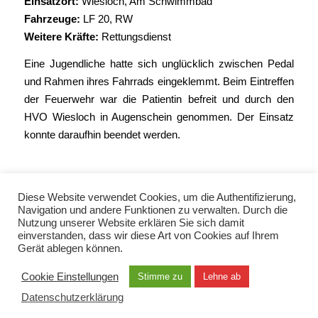
Einsatzort:
Wiesloch, Am Schwimmbad
Fahrzeuge:
LF 20
,
RW
Weitere Kräfte:
Rettungsdienst
Eine Jugendliche hatte sich unglücklich zwischen Pedal
und Rahmen ihres Fahrrads eingeklemmt. Beim Eintreffen
der Feuerwehr war die Patientin befreit und durch den
HVO Wiesloch in Augenschein genommen. Der Einsatz
konnte daraufhin beendet werden.
Diese Website verwendet Cookies, um die Authentifizierung,
Navigation und andere Funktionen zu verwalten. Durch die
Nutzung unserer Website erklären Sie sich damit
einverstanden, dass wir diese Art von Cookies auf Ihrem
Gerät ablegen können.
© Copyright 2021 - Freiwillige Feuerwehr Wiesloch -
Enfold Theme by Kriesi
Cookie Einstellungen
Stimme zu
Lehne ab
Datenschutzerklärung
Datenschutzerklärung
Impressum
Kontakt
EN / TUR / FRA / RUS