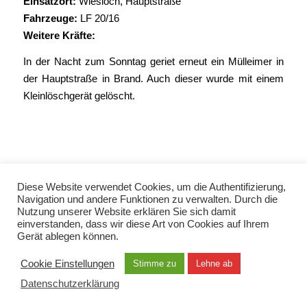
Einsatzort:
Wiesloch, Hauptstraße
Fahrzeuge:
LF 20/16
Weitere Kräfte:
In der Nacht zum Sonntag geriet erneut ein Mülleimer in
der Hauptstraße in Brand. Auch dieser wurde mit einem
Kleinlöschgerät gelöscht.
Diese Website verwendet Cookies, um die Authentifizierung,
Navigation und andere Funktionen zu verwalten. Durch die
Nutzung unserer Website erklären Sie sich damit
einverstanden, dass wir diese Art von Cookies auf Ihrem
© Copyright 2021 - Freiwillige Feuerwehr Wiesloch -
Enfold Theme by Kriesi
Gerät ablegen können.
Datenschutzerklärung
Impressum
Kontakt
Cookie Einstellungen
Stimme zu
Lehne ab
EN / TUR / FRA / RUS
Datenschutzerklärung