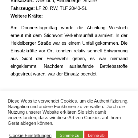
Einsatzort:
Wiesloch, Heidelberger Straße
Fahrzeuge:
LF 20
,
RW
,
TLF 20/40-SL
Weitere Kräfte:
Am Donnerstagmittag wurde die Abteilung Wiesloch
erneut mit dem Stichwort Verkehrsunfall alarmiert. In der
Heidelberger Straße war es einem Unfall gekommen. Die
Einsatzkräfte vor Ort konnten relativ schnell Entwarnung
aus Sicht der Feuerwehr geben, es war niemand
eingeklemmt. Nachdem auslaufende Betriebsstoffe
abgestreut waren, war der Einsatz beendet.
Diese Website verwendet Cookies, um die Authentifizierung,
Navigation und andere Funktionen zu verwalten. Durch die
Nutzung unserer Website erklären Sie sich damit
einverstanden, dass wir diese Art von Cookies auf Ihrem
Gerät ablegen können.
© Copyright 2021 - Freiwillige Feuerwehr Wiesloch -
Enfold Theme by Kriesi
Cookie Einstellungen
Stimme zu
Lehne ab