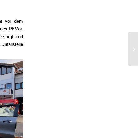
ar vor dem
eines PKWs.
ersorgt und
nfallstelle
Tü