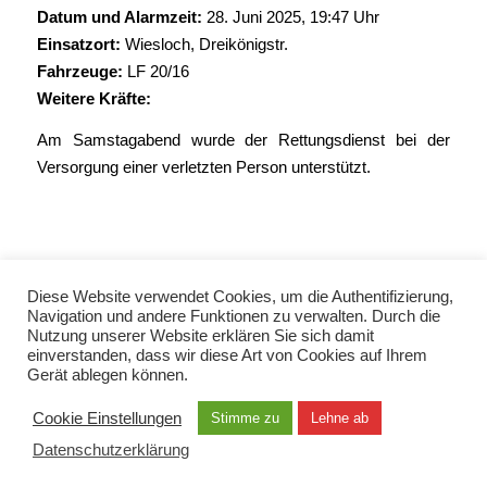
Datum und Alarmzeit:
28. Juni 2025, 19:47 Uhr
Einsatzort:
Wiesloch, Dreikönigstr.
Fahrzeuge:
LF 20/16
Weitere Kräfte:
Am Samstagabend wurde der Rettungsdienst bei der
Versorgung einer verletzten Person unterstützt.
Diese Website verwendet Cookies, um die Authentifizierung,
Navigation und andere Funktionen zu verwalten. Durch die
Nutzung unserer Website erklären Sie sich damit
einverstanden, dass wir diese Art von Cookies auf Ihrem
Gerät ablegen können.
© Copyright 2021 - Freiwillige Feuerwehr Wiesloch -
Enfold Theme by Kriesi
Cookie Einstellungen
Stimme zu
Lehne ab
Datenschutzerklärung
Impressum
Kontakt
EN / TUR / FRA / RUS
Datenschutzerklärung