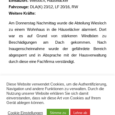
Einsatzort:
Wiesloch, Häuseläcker
Fahrzeuge:
DLA(K) 23/12
,
LF 20/16
,
RW
Weitere Kräfte:
Am Donnerstag Nachmittag wurde die Abteilung Wiesloch
zu einem Wohnhaus in die Häuseläcker alarmiert. Dort
war es auf Grund von stärkeren Windböen zu
Beschädigungen am Dach gekommen. Nach
Inaugenscheinnahme wurde der gefährdete Bereich
abgesperrt und in Absprache mit der Hausverwaltung
durch diese eine Fachfirma verständigt.
Diese Website verwendet Cookies, um die Authentifizierung,
Navigation und andere Funktionen zu verwalten. Durch die
Nutzung unserer Website erklären Sie sich damit
einverstanden, dass wir diese Art von Cookies auf Ihrem
Gerät ablegen können.
© Copyright 2021 - Freiwillige Feuerwehr Wiesloch -
Enfold Theme by Kriesi
Cookie Einstellungen
Stimme zu
Lehne ab