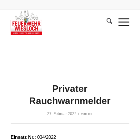
Privater
Rauchwarnmelder
/
27. Februar 2022
von
mr
Einsatz Nr.:
034/2022