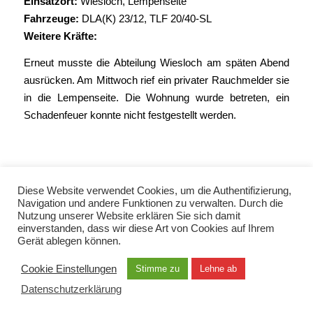
Einsatzort:
Wiesloch, Lempenseite
Fahrzeuge:
DLA(K) 23/12
,
TLF 20/40-SL
Weitere Kräfte:
Erneut musste die Abteilung Wiesloch am späten Abend
ausrücken. Am Mittwoch rief ein privater Rauchmelder sie
in die Lempenseite. Die Wohnung wurde betreten, ein
Schadenfeuer konnte nicht festgestellt werden.
Diese Website verwendet Cookies, um die Authentifizierung,
Navigation und andere Funktionen zu verwalten. Durch die
Nutzung unserer Website erklären Sie sich damit
einverstanden, dass wir diese Art von Cookies auf Ihrem
Gerät ablegen können.
© Copyright 2021 - Freiwillige Feuerwehr Wiesloch -
Enfold Theme by Kriesi
Cookie Einstellungen
Stimme zu
Lehne ab
Datenschutzerklärung
Impressum
Kontakt
EN / TUR / FRA / RUS
Datenschutzerklärung