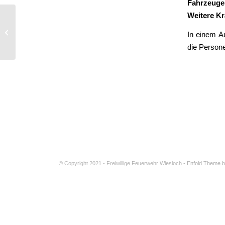
Fahrzeuge
Weitere Kr
Verkehrsunfall
In einem A
die Person
© Copyright 2021 - Freiwillige Feuerwehr Wiesloch -
Enfold Theme b