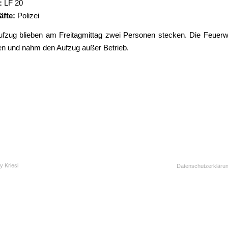
:
LF 20
äfte:
Polizei
ufzug blieben am Freitagmittag zwei Personen stecken. Die Feuerwe
en und nahm den Aufzug außer Betrieb.
y Kriesi
Datenschutzerkläru