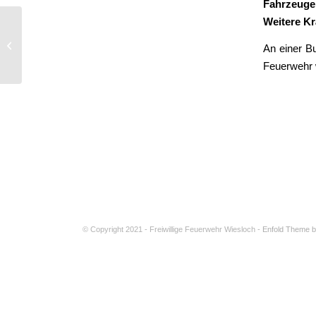
Fahrzeuge
Weitere Kr
Kleinbrand
An einer Bu
Feuerwehr 
© Copyright 2021 - Freiwillige Feuerwehr Wiesloch -
Enfold Theme b