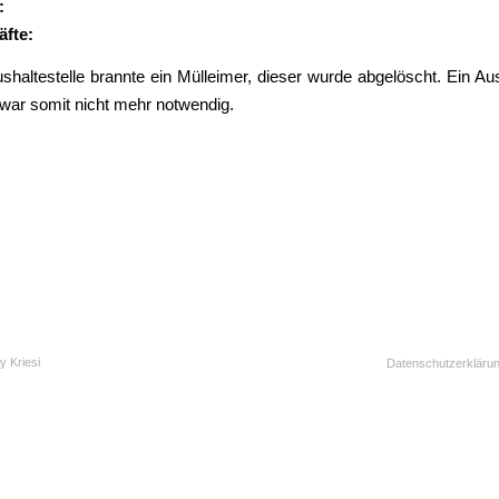
:
äfte:
shaltestelle brannte ein Mülleimer, dieser wurde abgelöscht. Ein A
war somit nicht mehr notwendig.
y Kriesi
Datenschutzerkläru