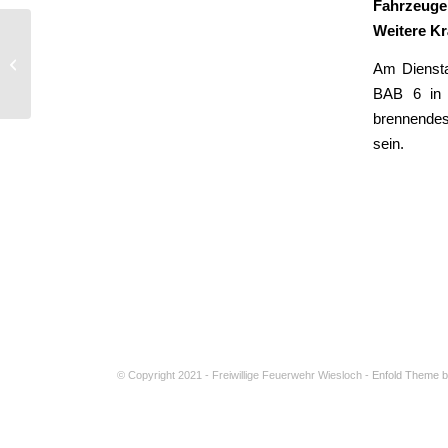
Fahrzeuge
Weitere Kr
Drehleiterrettung
Am Diensta
BAB 6 in F
brennendes
sein.
© Copyright 2021 - Freiwillige Feuerwehr Wiesloch -
Enfold Theme b