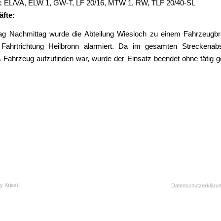
:
EL/VA
,
ELW 1
,
GW-T
,
LF 20/16
,
MTW 1
,
RW
,
TLF 20/40-SL
äfte:
g Nachmittag wurde die Abteilung Wiesloch zu einem Fahrzeugbr
ahrtrichtung Heilbronn alarmiert. Da im gesamten Streckenabs
 Fahrzeug aufzufinden war, wurde der Einsatz beendet ohne tätig 
y Kriesi
Datenschutzerkläru