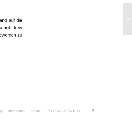
Pe
and auf die
chnitt kein
geworden zu
ng
Impressum
Kontakt
EN / TUR / FRA / RUS