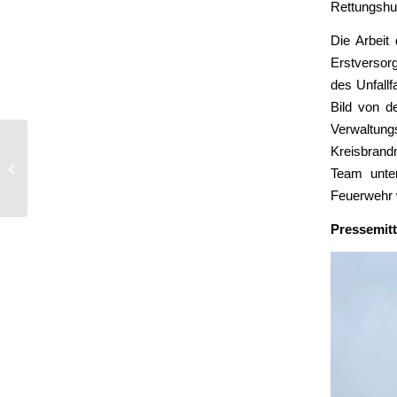
Rettungshub
Die Arbeit
Erstversorg
des Unfallf
Bild von d
Verwaltung
Kreisbrand
Person in Fahrstuhl
Team unter
Feuerwehr w
Pressemit