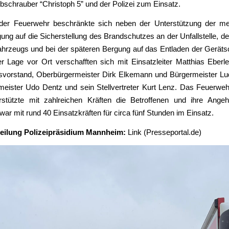
schrauber “Christoph 5” und der Polizei zum Einsatz.
 der Feuerwehr beschränkte sich neben der Unterstützung der me
ung auf die Sicherstellung des Brandschutzes an der Unfallstelle, d
ahrzeugs und bei der späteren Bergung auf das Entladen der Geräts
er Lage vor Ort verschafften sich mit Einsatzleiter Matthias Eberl
svorstand, Oberbürgermeister Dirk Elkemann und Bürgermeister Lu
meister Udo Dentz und sein Stellvertreter Kurt Lenz. Das Feuerweh
stützte mit zahlreichen Kräften die Betroffenen und ihre Angeh
ar mit rund 40 Einsatzkräften für circa fünf Stunden im Einsatz.
teilung Polizeipräsidium Mannheim:
Link (Presseportal.de)