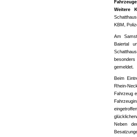
Fahrzeuge
Weitere K
Schatthaus
KBM, Poliz
Am Samsta
Baiertal 
Schatthaus
besonders
gemeldet.
Beim Eintre
Rhein-Neck
Fahrzeug e
Fahrzeugi
eingetroff
glückliche
Neben den
Besatzun