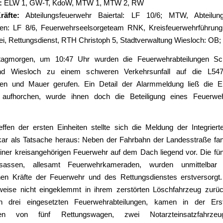
:
ELW 1
,
GW-T
, KdoW,
MTW 1
, MTW 2,
RW
räfte:
Abteilungsfeuerwehr Baiertal: LF 10/6; MTW, Abteilung
en: LF 8/6, Feuerwehrseelsorgeteam RNK, Kreisfeuerwehrführun
ei, Rettungsdienst, RTH Christoph 5, Stadtverwaltung Wiesloch: OB
gmorgen, um 10:47 Uhr wurden die Feuerwehrabteilungen Sch
und Wiesloch zu einem schweren Verkehrsunfall auf die L54
en und Mauer gerufen. Ein Detail der Alarmmeldung ließ die Ei
 aufhorchen, wurde ihnen doch die Beteiligung eines Feuerweh
ffen der ersten Einheiten stellte sich die Meldung der Integrierte
ar als Tatsache heraus: Neben der Fahrbahn der Landesstraße fan
iner kreisangehörigen Feuerwehr auf dem Dach liegend vor. Die fünf
nsassen, allesamt Feuerwehrkameraden, wurden unmittelbar
enen Kräfte der Feuerwehr und des Rettungsdienstes erstversorgt
rweise nicht eingeklemmt in ihrem zerstörten Löschfahrzeug zurüc
 drei eingesetzten Feuerwehrabteilungen, kamen in der Ers
gen von fünf Rettungswagen, zwei Notarzteinsatzfahrze