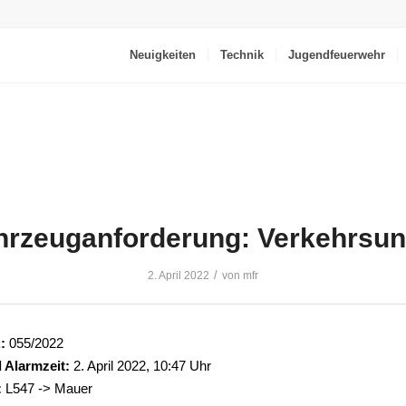
Neuigkeiten
Technik
Jugendfeuerwehr
hrzeuganforderung: Verkehrsunf
/
2. April 2022
von
mfr
:
055/2022
 Alarmzeit:
2. April 2022, 10:47 Uhr
:
L547 -> Mauer