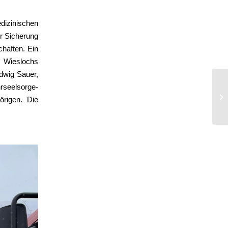
dizinischen
er Sicherung
chaften. Ein
e Wieslochs
dwig Sauer,
rseelsorge-
Tü
örigen. Die