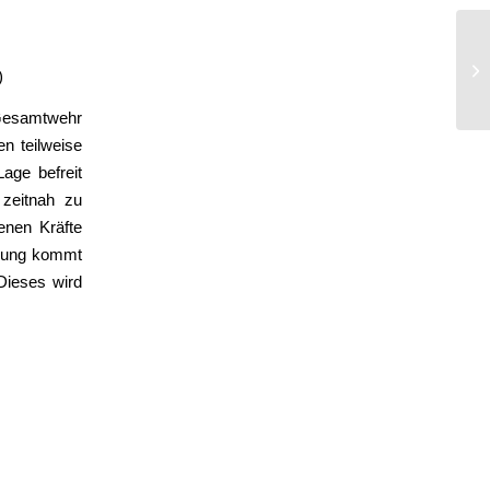
Ra
)
 Gesamtwehr
n teilweise
age befreit
 zeitnah zu
enen Kräfte
tzung kommt
Dieses wird