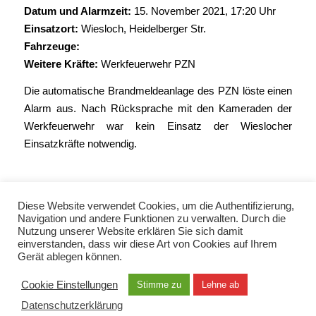
Datum und Alarmzeit:
15. November 2021, 17:20 Uhr
Einsatzort:
Wiesloch, Heidelberger Str.
Fahrzeuge:
Weitere Kräfte:
Werkfeuerwehr PZN
Die automatische Brandmeldeanlage des PZN löste einen
Alarm aus. Nach Rücksprache mit den Kameraden der
Werkfeuerwehr war kein Einsatz der Wieslocher
Einsatzkräfte notwendig.
Diese Website verwendet Cookies, um die Authentifizierung,
Navigation und andere Funktionen zu verwalten. Durch die
Nutzung unserer Website erklären Sie sich damit
einverstanden, dass wir diese Art von Cookies auf Ihrem
Gerät ablegen können.
© Copyright 2021 - Freiwillige Feuerwehr Wiesloch -
Enfold Theme by Kriesi
Cookie Einstellungen
Stimme zu
Lehne ab
Datenschutzerklärung
Datenschutzerklärung
Impressum
Kontakt
EN / TUR / FRA / RUS