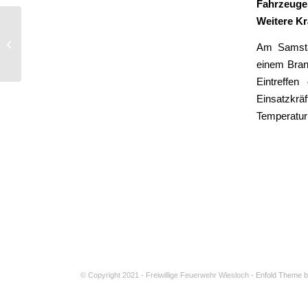
Fahrzeuge
Weitere Kr
Unwetterschäden
Am Samstag
einem Bran
Eintreffe
Einsatzkrä
Temperatur
© Copyright 2021 - Freiwillige Feuerwehr Wiesloch -
Enfold Theme b