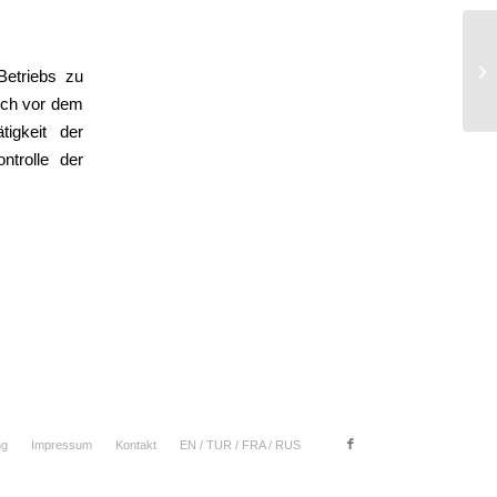
Rü
Betriebs zu
och vor dem
igkeit der
ntrolle der
ng
Impressum
Kontakt
EN / TUR / FRA / RUS