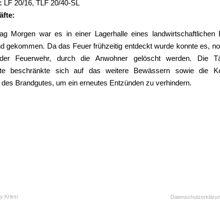
:
LF 20/16
,
TLF 20/40-SL
äfte:
 Morgen war es in einer Lagerhalle eines landwirtschaftlichen 
d gekommen. Da das Feuer frühzeitig entdeckt wurde konnte es, n
n der Feuerwehr, durch die Anwohner gelöscht werden. Die Tät
fte beschränkte sich auf das weitere Bewässern sowie die Ko
 des Brandgutes, um ein erneutes Entzünden zu verhindern.
y Kriesi
Datenschutzerkläru