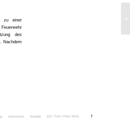
Ve
 zu einer
r Feuerwehr
atzung des
ra. Nachdem
ng
Impressum
Kontakt
EN / TUR / FRA / RUS