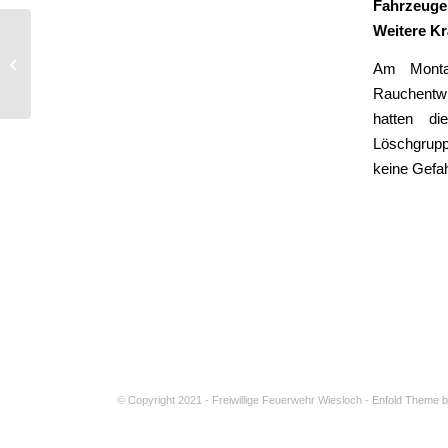
Fahrzeuge
Weitere Kr
Privater Rauchwarnmelder
Am Monta
Rauchentwi
hatten di
Löschgrupp
keine Gefa
© Copyright 2021 - Freiwillige Feuerwehr Wiesloch -
Enfold Theme b