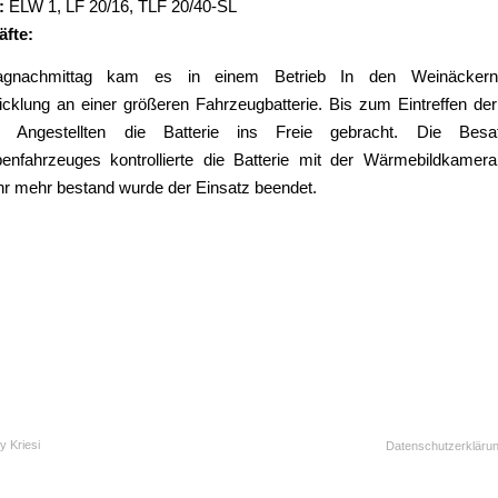
:
ELW 1
,
LF 20/16
,
TLF 20/40-SL
äfte:
gnachmittag kam es in einem Betrieb In den Weinäckern
cklung an einer größeren Fahrzeugbatterie. Bis zum Eintreffen de
e Angestellten die Batterie ins Freie gebracht. Die Bes
enfahrzeuges kontrollierte die Batterie mit der Wärmebildkame
hr mehr bestand wurde der Einsatz beendet.
y Kriesi
Datenschutzerkläru