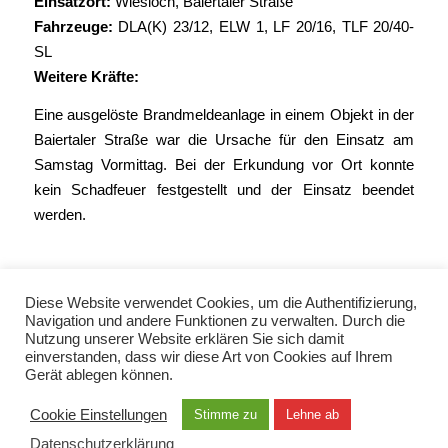
Einsatzort:
Wiesloch, Baiertaler Straße
Fahrzeuge:
DLA(K) 23/12
,
ELW 1
,
LF 20/16
,
TLF 20/40-
SL
Weitere Kräfte:
Eine ausgelöste Brandmeldeanlage in einem Objekt in der
Baiertaler Straße war die Ursache für den Einsatz am
Samstag Vormittag. Bei der Erkundung vor Ort konnte
kein Schadfeuer festgestellt und der Einsatz beendet
werden.
Diese Website verwendet Cookies, um die Authentifizierung,
Navigation und andere Funktionen zu verwalten. Durch die
Nutzung unserer Website erklären Sie sich damit
einverstanden, dass wir diese Art von Cookies auf Ihrem
Gerät ablegen können.
© Copyright 2021 - Freiwillige Feuerwehr Wiesloch -
Enfold Theme by Kriesi
Cookie Einstellungen
Stimme zu
Lehne ab
Datenschutzerklärung