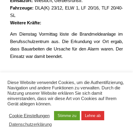
Einsatzort:
Wiesloch, Gerbersruhstr.
Fahrzeuge:
DLA(K) 23/12
,
ELW 1
,
LF 20/16
,
TLF 20/40-
SL
Weitere Kräfte:
Am Dienstag Vormittag löste die Brandmeldeanlage im
Berufsschulzentrum aus. Die Erkundung vor Ort ergab,
dass Bauarbeiten die Ursache für den Alarm waren. Der
Einsatz war damit beendet.
Diese Website verwendet Cookies, um die Authentifizierung,
Navigation und andere Funktionen zu verwalten. Durch die
Nutzung unserer Website erklären Sie sich damit
einverstanden, dass wir diese Art von Cookies auf Ihrem
Gerät ablegen können.
© Copyright 2021 - Freiwillige Feuerwehr Wiesloch -
Enfold Theme by Kriesi
Cookie Einstellungen
Stimme zu
Lehne ab
Datenschutzerklärung
Datenschutzerklärung
Impressum
Kontakt
EN / TUR / FRA / RUS