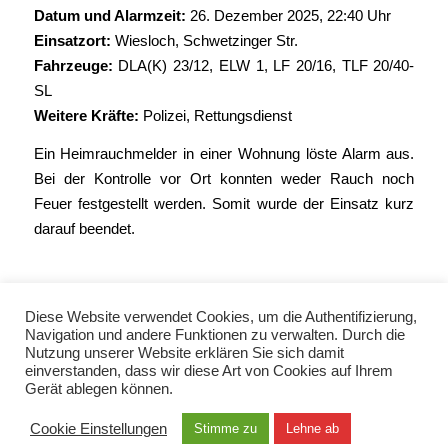
Datum und Alarmzeit:
26. Dezember 2025, 22:40 Uhr
Einsatzort:
Wiesloch, Schwetzinger Str.
Fahrzeuge:
DLA(K) 23/12
,
ELW 1
,
LF 20/16
,
TLF 20/40-
SL
Weitere Kräfte:
Polizei, Rettungsdienst
Ein Heimrauchmelder in einer Wohnung löste Alarm aus.
Bei der Kontrolle vor Ort konnten weder Rauch noch
Feuer festgestellt werden. Somit wurde der Einsatz kurz
darauf beendet.
Diese Website verwendet Cookies, um die Authentifizierung,
Navigation und andere Funktionen zu verwalten. Durch die
Nutzung unserer Website erklären Sie sich damit
einverstanden, dass wir diese Art von Cookies auf Ihrem
Gerät ablegen können.
© Copyright 2021 - Freiwillige Feuerwehr Wiesloch -
Enfold Theme by Kriesi
Cookie Einstellungen
Stimme zu
Lehne ab