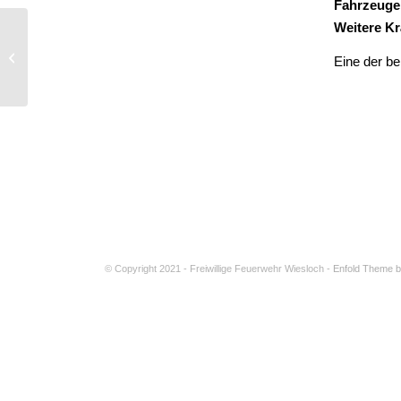
Fahrzeuge
Weitere Kr
Türöffnung
Eine der b
© Copyright 2021 - Freiwillige Feuerwehr Wiesloch -
Enfold Theme b