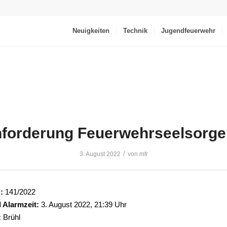
Neuigkeiten
Technik
Jugendfeuerwehr
forderung Feuerwehrseelsorge
/
3. August 2022
von
mfr
:
141/2022
 Alarmzeit:
3. August 2022, 21:39 Uhr
:
Brühl