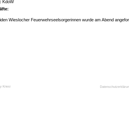
:
KdoW
äfte:
eiden Wieslocher Feuerwehrseelsorgerinnen wurde am Abend angefor
y Kriesi
Datenschutzerkläru