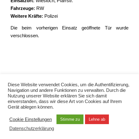
Einsatzort:
Wiesloch, Pfarrstr.
Fahrzeuge:
RW
Weitere Kräfte:
Polizei
Die beim vorherigen Einsatz geöffnete Tür wurde
verschlossen.
Diese Website verwendet Cookies, um die Authentifizierung,
Navigation und andere Funktionen zu verwalten. Durch die
© Copyright 2021 - Freiwillige Feuerwehr Wiesloch -
Enfold Theme by Kriesi
Nutzung unserer Website erklären Sie sich damit
einverstanden, dass wir diese Art von Cookies auf Ihrem
Gerät ablegen können.
Datenschutzerklärung
Impressum
Kontakt
EN / TUR / FRA / RUS
Cookie Einstellungen
Stimme zu
Lehne ab
Datenschutzerklärung